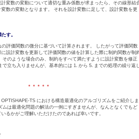
設計変数の変動について適切な重み係数が求まったら、その線形結
計変数の変動となります。 それを設計変数に足して、設計変数を更
満たす。
ぞれの評価関数の微分に基づいて計算されます。 したがって評価関数
際に設計変数を更新して評価関数の値を計算した際に制約関数が制
。 そのような場合のみ、制約をすべて満たすように設計変数を修正
で立ち入りませんが、基本的には 1. から 5. までの処理の繰り返
＊＊＊＊＊
PTISHAPE-TS における構造最適化のアルゴリズムをご紹介しま
リズムは最適化問題の解法の一例にすぎませんが、なんとなくでもど
ているかがご理解いただけたのであれば幸いです。
★