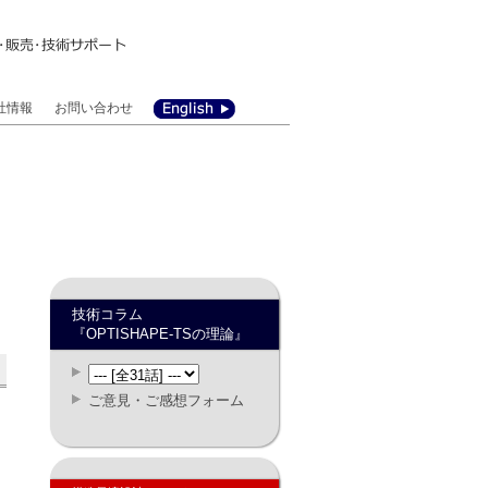
社情報
お問い合わせ
概要
セス
履歴
情報
技術コラム
『OPTISHAPE-TSの理論』
ご意見・ご感想フォーム