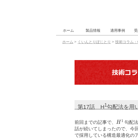
ホーム
製品情報
適用事例
受
ホーム
>
くいんとりぽじとり
>
技術コラム：O
OPTISHAPE-TS
S-Generator
VOXELCON
AMDESS
HiramekiWorks
OPTISHAPE-ES
OPTISHAPE-TS
S-Generator事例
VOXELCON事例
AMDESS事例
HiramekiWorks事
解析ギャラリー
1
第17話 H
勾配法を用
H
1
前回までの記事で、
勾配法
話が続いてしまったので、今回の
で採用している構造最適化の