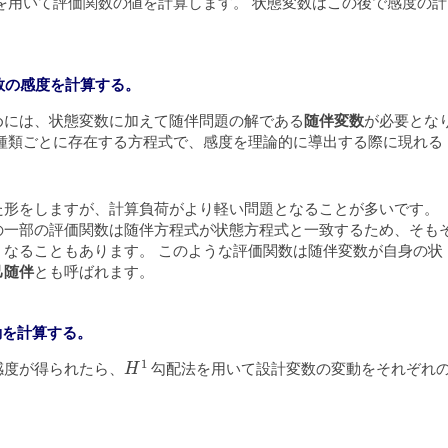
を用いて評価関数の値を計算します。 状態変数はこの後で感度の計
関数の感度を計算する。
めには、状態変数に加えて随伴問題の解である
随伴変数
が必要とな
の種類ごとに存在する方程式で、感度を理論的に導出する際に現れる
た形をしますが、計算負荷がより軽い問題となることが多いです。
の一部の評価関数は随伴方程式が状態方程式と一致するため、そも
くなることもあります。 このような評価関数は随伴変数が自身の状
己随伴
とも呼ばれます。
動を計算する。
H
1
感度が得られたら、
勾配法を用いて設計変数の変動をそれぞれ