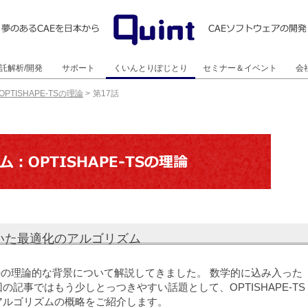
託解析/開発
サポート
くいんとりぽじとり
セミナー＆イベント
会
PTISHAPE-TSの理論
>
第17話
事例
例
こらむ
どうが
個別技術相談会
製品体験セミナー
教育セミナ―
くいんと交流会
くいんとセミナー
その他
会社
アク
受賞
採用
いた最適化のアルゴリズム
の理論的な背景について解説してきました。 数学的に込み入った
記事ではもう少しとっつきやすい話題として、OPTISHAPE-TS
アルゴリズムの概略をご紹介します。