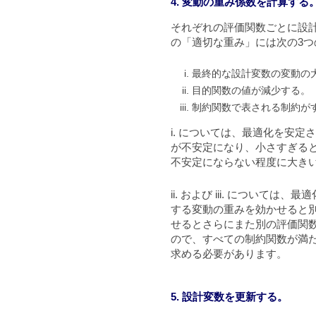
4. 変動の重み係数を計算する
それぞれの評価関数ごとに設
の「適切な重み」には次の3つ
最終的な設計変数の変動の
目的関数の値が減少する。
制約関数で表される制約が
i. については、最適化を安
が不安定になり、小さすぎる
不安定にならない程度に大き
ii. および iii. につい
する変動の重みを効かせると
せるとさらにまた別の評価関
ので、すべての制約関数が満
求める必要があります。
5. 設計変数を更新する。